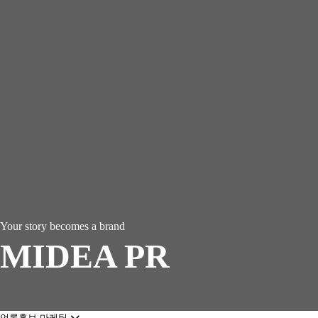
Your story becomes a brand
MIDEA PR
언론홍보 마케팅