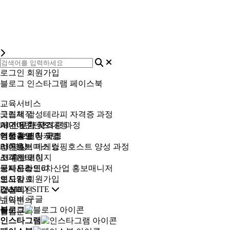
로그인
회원가입
블로그
인스타그램
페이스북
교육서비스
그림책 감성테라피 자격증 과정
굿즈제작
AI 전문가 자격증 과정
개인 맞춤 굿즈
미디어콘텐츠 대행
책쓰기 코칭 과정
기업 브랜딩 굿즈
영상촬영
언론홍보 마케팅
라이브커머스 쇼핑호스트 양성 과정
AI 영상
언론홍보 마케팅
스피치 코칭
AI 홍보이미지
고객센터
국제온라인6차산업 홍보매니저
공지사항
보나드스토리
보도자료
인사말
로그인
회원가입
FAMILY SITE
갤러리
소셜미션
네이버
구글
교육문의
블로그
협업문의
인스타그램